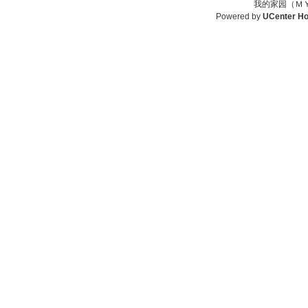
我的家园（ＭＹ
Powered by
UCenter H