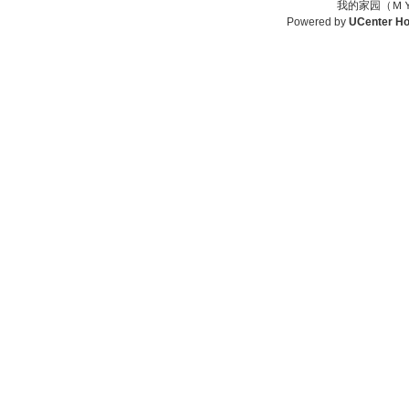
我的家园（ＭＹ
Powered by
UCenter H