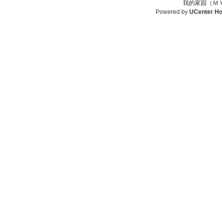
我的家园（ＭＹ
Powered by
UCenter H