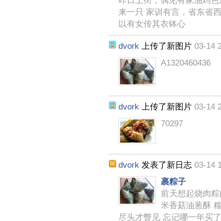
昨日上街，偶见有家油鸡色
来一只 家训有言，省东省
以有女传其衣钵心
dvork
上传了新图片
03-14 
A1320460436
dvork
上传了新图片
03-14 
70297
dvork
发表了新日志
03-14 
裹粽子
前天想起烧肉粽的
米香菇油葱酥 糯
尽头才瞥见 忘记哪一年买