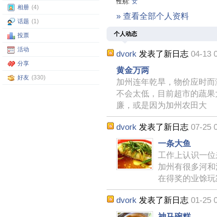
性别:
女
相册
(4)
» 查看全部个人资料
话题
(1)
个人动态
投票
活动
dvork
发表了新日志
04-13 
分享
黄金万两
好友
(330)
加州连年乾旱，物价应时而
不会太低，目前超市的蔬果
廉，或是因为加州农田大
dvork
发表了新日志
07-25 
一条大鱼
工作上认识一位
加州有很多河和
在得奖的业馀玩
dvork
发表了新日志
01-25 
神马碗糕