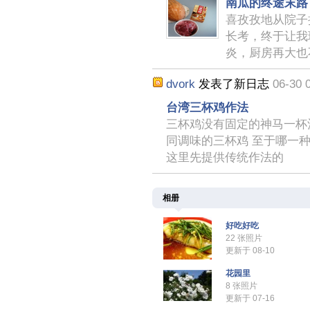
南瓜的终途末路
喜孜孜地从院子
长考，终于让我
炎，厨房再大也
dvork
发表了新日志
06-30 
台湾三杯鸡作法
三杯鸡没有固定的神马一杯
同调味的三杯鸡 至于哪一
这里先提供传统作法的
相册
好吃好吃
22 张照片
更新于 08-10
花园里
8 张照片
更新于 07-16