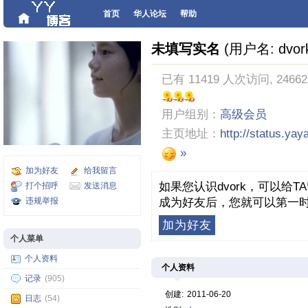
首页
华人论坛
帮助
未填写实名
(用户名: dvor
已有 11419 人次访问, 2466
用户组别：
高级会员
主页地址：
http://status.ya
»
加为好友
给我留言
如果您认识dvork，可以给
打个招呼
发送消息
违规举报
成为好友后，您就可以第一时
加为好友
个人菜单
个人资料
个人资料
记录
(905)
创建:
2011-06-20
日志
(54)