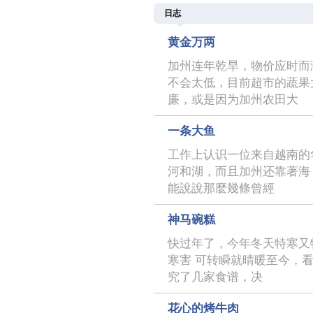
日志
黄金万两
加州连年乾旱，物价应时而
不会太低，目前超市的蔬果
廉，或是因为加州农田大
一条大鱼
工作上认识一位来自越南的
河和湖，而且加州还靠著海
能說說那麼幾條曾經
神马碗糕
快过年了，今年冬天特寒又
寒害 可转瞬就晴暖至今，
究了几家食谱，决
花心的烤牛肉