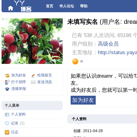
首页
华人论坛
帮助
未填写实名
(用户名: drea
已有 538 人次访问, 65198 
用户组别：
高级会员
主页地址：
http://status.ya
»
加为好友
给我留言
如果您认识dreamr，可以
打个招呼
发送消息
友。
违规举报
成为好友后，您就可以第一时
加为好友
个人菜单
个人资料
个人资料
记录
(1)
创建:
2011-04-28
日志