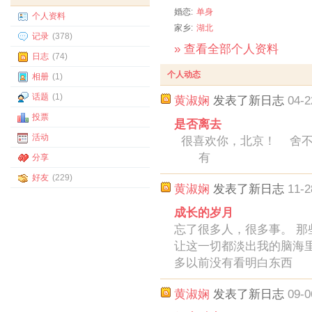
婚恋:
单身
个人资料
家乡:
湖北
记录
(378)
» 查看全部个人资料
日志
(74)
个人动态
相册
(1)
话题
(1)
黄淑娴
发表了新日志
04-2
投票
是否离去
活动
很喜欢你，北京！ 舍不
有
分享
好友
(229)
黄淑娴
发表了新日志
11-2
成长的岁月
忘了很多人，很多事。 
让这一切都淡出我的脑海
多以前没有看明白东西
黄淑娴
发表了新日志
09-0