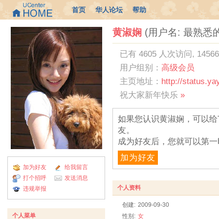
首页
华人论坛
帮助
黄淑娴
(用户名: 最熟悉
已有 4605 人次访问, 1456
用户组别：
高级会员
主页地址：
http://status.y
祝大家新年快乐
»
如果您认识黄淑娴，可以给
友。
成为好友后，您就可以第一
加为好友
加为好友
给我留言
打个招呼
发送消息
个人资料
违规举报
创建:
2009-09-30
个人菜单
性别:
女