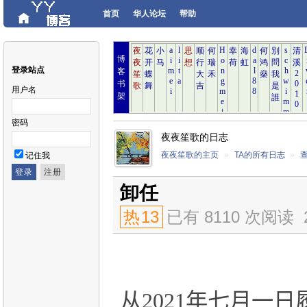
首页
华人论坛
帮助
博
登录站点
客
书
用户名
架
密码
夜夜笙歌的日志
夜夜笙歌的主页
»
TA的所有日志
»
记住我
卸任
热
13
已有 8110 次阅读
从
2021
年七月一日