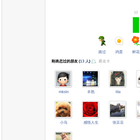
12
路过
鸡蛋
鲜花
刚表态过的朋友 (
13 人
)
匿名卡
mksln
丰凯
lita
小马
感悟人生
张豆豆