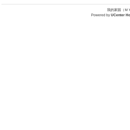
我的家园（ＭＹ
Powered by
UCenter H