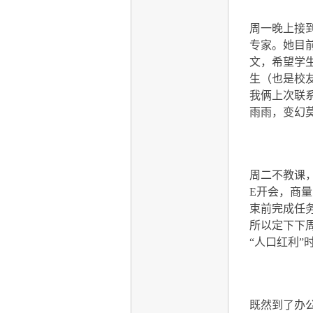
周一晚上接
专家。她目
文，希望学
生（也是校
我俩上次联
雨雨，变幻
周二不教课
E
开会，商量
束前完成任
所以定下下
“人口红利
既然到了办