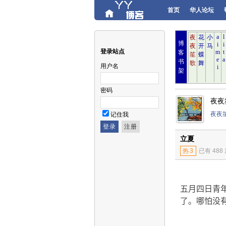
首页
华人论坛
博
登录站点
客
书
用户名
架
密码
夜夜
夜夜
记住我
立夏
热
3
已有 488
五月四日青
了。哪怕没