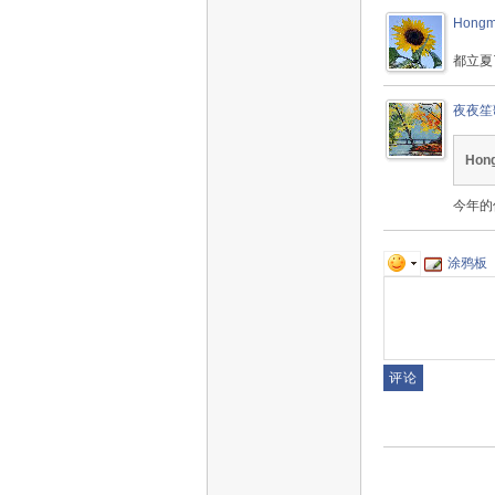
Hongm
都立夏
夜夜笙
Hon
今年的
涂鸦板