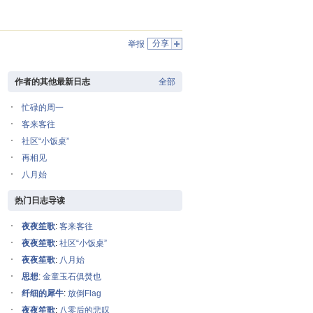
分享
举报
作者的其他最新日志
全部
忙碌的周一
客来客往
社区“小饭桌”
再相见
八月始
热门日志导读
夜夜笙歌
:
客来客往
夜夜笙歌
:
社区“小饭桌”
夜夜笙歌
:
八月始
思想
:
金童玉石俱焚也
纤细的犀牛
:
放倒Flag
夜夜笙歌
:
八零后的悲叹