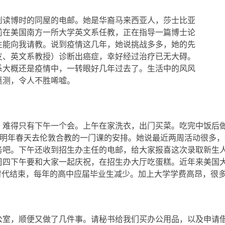
到读博时的同屋的电邮。她是华裔马来西亚人，莎士比亚
前在美国南方一所大学英文系任教，正在指导一篇博士论
生能向我请教。说到疫情这几年，她说挑战多多，她的先
友、英文系教授）诊断出癌症，幸好经过治疗已无大碍。
系大概还是疫情中，一转眼好几年过去了。生活中的风风
莫测，令人不胜唏嘘。
，难得只有下午一个会。上午在家洗衣，出门买菜。吃完中饭后
明年春天去伦敦合教的一门课的安排。她说最近两周活动很多，
务吧。下午还收到招生办主任的电邮，给大家报喜这次录取新生
周四下午要和大家一起庆祝，在招生办大厅吃蛋糕。近年来美国
”时代结束，每年的高中应届毕业生减少。加上大学学费高昂，很
公室，顺便又做了几件事。请秘书给我们买办公用品，以及申请