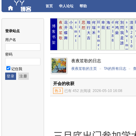
首页
华人论坛
帮助
博
登录站点
客
书
用户名
架
密码
夜夜笙歌的日志
夜夜笙歌的主页
»
TA的所有日志
»
记住我
开会的收获
热
3
已有 452 次阅读
2026-05-10 16:08