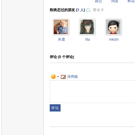
路过
鸡蛋
鲜花
刚表态过的朋友 (
3 人
)
匿名卡
米鹿
lita
mksln
评论 (
0
个评论)
涂鸦板