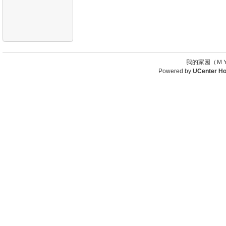
我的家园（ＭＹ
Powered by
UCenter H