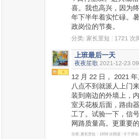
喜。我也高兴，因为终
年下半年着实忙碌。
政岗位的节奏。
分类:
家长里短
|
1721 
上班最后一天
夜夜笙歌
2021-12-23 09
6
12 月 22 日， 2
八点不到就派人上门
装到南边的外墙上，
室天花板后面，路由
工了。试验一下，信
网路质量高。更重要
分类:
家长里短
|
1658 次阅读
|
6 个评论