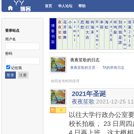
首页
华人论坛
帮助
博
登录站点
客
书
用户名
架
密码
夜夜笙歌的日志
夜夜笙歌的主页
»
TA的所有日志
记住我
按照发布时间排序
2021年圣诞
夜夜笙歌
2021-12-25 11
9
以往大学行政办公室要到
校长拍板， 23 日周
4 日再上班。这大概