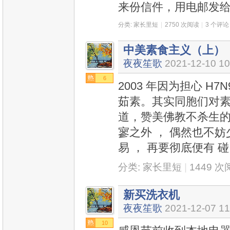
来份信件，用电邮发
分类:
家长里短
|
2750 次阅读
|
3 个评论
中美素食主义（上）
夜夜笙歌
2021-12-10 10
6
2003 年因为担心 H
茹素。其实同胞们对
道，赞美佛教不杀生的
寥之外 ， 偶然也不妨少
易 ， 再要彻底便有 碰
分类:
家长里短
|
1449 
新买洗衣机
夜夜笙歌
2021-12-07 11
10