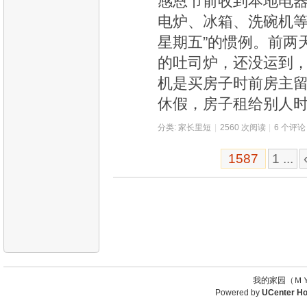
感恩节前收到本地电
电炉、冰箱、洗碗机等
星期五”的惯例。前两
的吐司炉，还没运到
机是买房子时前房主留下
休假，房子租给别人
分类:
家长里短
|
2560 次阅读
|
6 个评论
1587
1 ...
我的家园（ＭＹ
Powered by
UCenter H