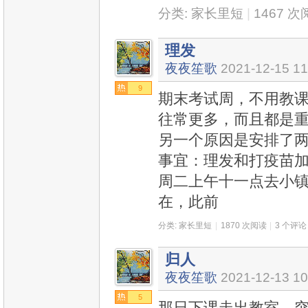
分类:
家长里短
|
1467 
理发
夜夜笙歌
2021-12-15 11
9
期末考试周，不用教
往常更多，而且都是
另一个原因是安排了两项“自我
事宜：理发和打疫苗加
周二上午十一点去小镇
在，此前
分类:
家长里短
|
1870 次阅读
|
3 个评论
归人
夜夜笙歌
2021-12-13 10
5
那日下课走出教室，