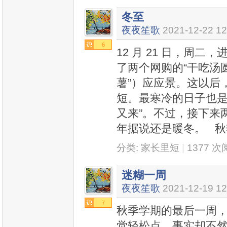
冬至
夜夜笙歌
2021-12-22 12
6
12 月 21 日，周
了两个网购的“干吃汤
薯”）应应景。这以后
短。最寒冷的日子也是
又来”。不过，接下来
年据说还是暖冬。 秋
分类:
家长里短
|
1377 
迷糊一周
夜夜笙歌
2021-12-19 12
7
秋季学期的最后一周
觉轻松点，事实却不