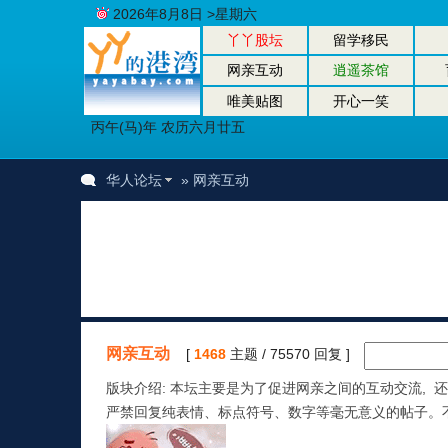
2026年8月8日 >星期六
丫丫股坛
留学移民
网亲互动
逍遥茶馆
唯美贴图
开心一笑
丙午(马)年 农历六月廿五
华人论坛
» 网亲互动
网亲互动
[
1468
主题 / 75570 回复 ]
版块介绍: 本坛主要是为了促进网亲之间的互动交流,
严禁回复纯表情、标点符号、数字等毫无意义的帖子。