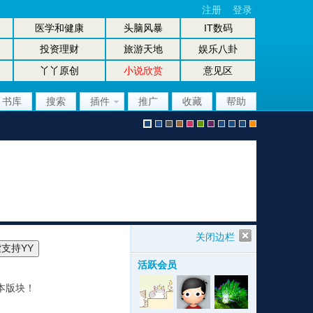
注册
登录
医学和健康
头脑风暴
IT数码
投资理财
旅游天地
娱乐八卦
丫丫原创
小说欣赏
意见区
书库
搜索
插件
推广
收藏
帮助
默
b
g
b
p
g
p
股
放
股
手
认
l
r
r
i
r
u
坛
大
坛
机
关闭边栏
活跃会员
本版块！
风
u
a
o
n
e
r
风
镜
办
版