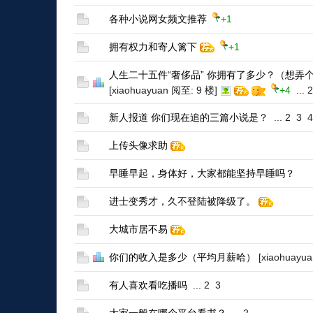
各种小说网女频文推荐
+1
拥有权力和寄人篱下
+1
人生二十五件“奢侈品” 你拥有了多少？（想弄
[xiaohuayuan 阅至: 9 楼]
+4
...
2
新人报道 你们现在追的三篇小说是？
...
2
3
4
上传头像求助
早睡早起，身体好，大家都能坚持早睡吗？
进士变秀才，久不登陆被降级了。
大城市居不易
你们的收入是多少（平均月薪哈）
[xiaohuayu
有人喜欢看吃播吗
...
2
3