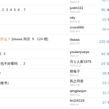
22
/
2026-2-11
justin111
.
2
3
4
5
6
..
7
95
/
2023-1-25
nity
12
/
2025-9-16
cross666
10
/
2025-10-3
喊什么？
[daaaa 阅至: 9 . 124 楼]
daaaa
220
/
2011-5-27
youlanyueye
2
3
44
/
2025-1-6
月上人家1979
点也不好看吗
...
2
24
/
2025-12-18
萌兔子
2
18
/
2026-3-1
风之羽裳
和推书）
13
/
2026-3-30
qingjiaojun
11
/
2026-2-12
lin116119
17
/
2026-3-8