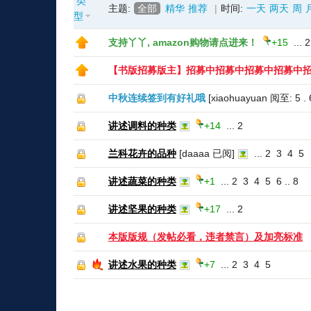
类
主题:
全部
精华
推荐
|
时间:
一天
两天
周
型
支持丫丫, amazon购物请点进来！
+15
...
2
【书版招募版主】招募中招募中招募中招募中
中秋连续签到有好礼哦
[xiaohuayuan 阅至: 5 .
讲述调料的种类
+14
...
2
兰科花卉的品种
[daaaa 已阅]
...
2
3
4
5
讲述蔬菜的种类
+1
...
2
3
4
5
6
..
8
讲述坚果的种类
+17
...
2
本版版规（发帖必看，违者禁言）及加亮标准
讲述水果的种类
+7
...
2
3
4
5