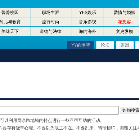
菁菁校园
职场生涯
YES娱乐
爱情与婚姻
育儿与教育
流行时尚
音乐影视
花想容
美味天下
道德与法律
海内海外
文史纵横
YY的港湾
论坛
家园
 还可以利用网亲跨地域的特点进行一些互帮互助的活动。
不要存有侥幸心理。不要以为版主不在。不要乱来。请珍惜ID，谢谢关注