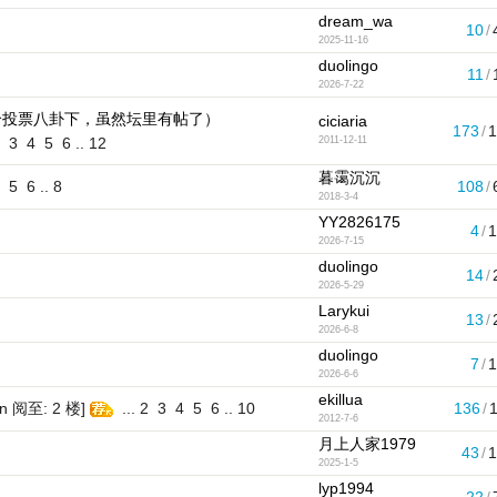
dream_wa
10
/
2025-11-16
duolingo
11
/
2026-7-22
个投票八卦下，虽然坛里有帖了）
ciciaria
173
/
3
4
5
6
..
12
2011-12-11
暮霭沉沉
5
6
..
8
108
/
2018-3-4
YY2826175
4
/
2026-7-15
duolingo
14
/
2026-5-29
Larykui
13
/
2026-6-8
duolingo
7
/
2026-6-6
ekillua
an 阅至: 2 楼]
...
2
3
4
5
6
..
10
136
/
2012-7-6
月上人家1979
43
/
2025-1-5
lyp1994