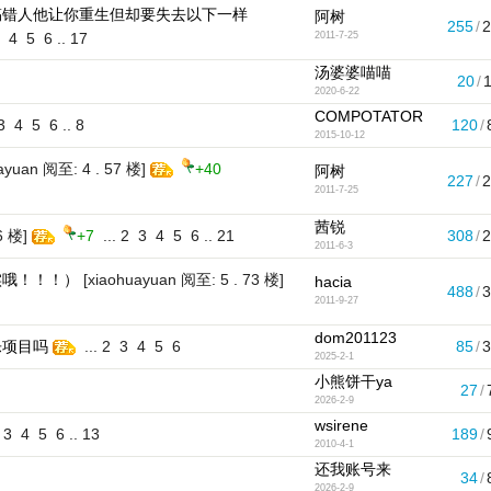
搞错人他让你重生但却要失去以下一样
阿树
255
/
4
5
6
..
17
2011-7-25
汤婆婆喵喵
20
/
2020-6-22
COMPOTATOR
3
4
5
6
..
8
120
/
2015-10-12
ayuan 阅至: 4 . 57 楼]
+40
阿树
227
/
2011-7-25
茜锐
6 楼]
+7
...
2
3
4
5
6
..
21
308
/
2011-6-3
实哦！！！）
[xiaohuayuan 阅至: 5 . 73 楼]
hacia
488
/
2011-9-27
dom201123
乐项目吗
...
2
3
4
5
6
85
/
2025-2-1
小熊饼干ya
27
/
2026-2-9
wsirene
3
4
5
6
..
13
189
/
2010-4-1
还我账号来
34
/
2026-2-9