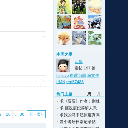
格
e
y
w
k
e
p
格
版
公
n
n
l
室
本周之星
两岸
发帖 197 篇
fujilove
白露为霜
海棠依
e
版
旧JN
ren57488
热门主题
周
|
月
求《粟粟》作者：荆棘
求 据说宸妃善解人意
9
10
... 30
下一页
求我的马甲还原度真高
发个考研日常记录帖