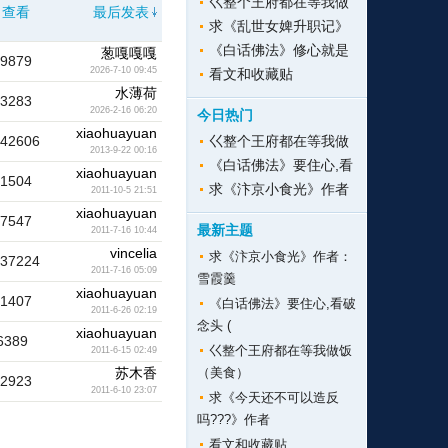
巜整个王府都在等我做
查看
最后发表
求《乱世女婢升职记》
《白话佛法》修心就是
葱嘎嘎嘎
29879
2026-7-10 09:45
看文和收藏贴
水薄荷
53283
2026-2-16 06:20
今日热门
xiaohuayuan
242606
巜整个王府都在等我做
2013-9-22 00:16
《白话佛法》要住心,看
xiaohuayuan
31504
求《汴京小食光》作者
2011-10-5 21:51
xiaohuayuan
87547
最新主题
2011-7-16 10:44
vincelia
求《汴京小食光》作者：
37224
2011-7-16 05:09
雪霞羹
xiaohuayuan
41407
《白话佛法》要住心,看破
2011-6-26 02:19
念头 (
xiaohuayuan
6389
巜整个王府都在等我做饭
2011-6-15 02:49
苏木香
（美食）
72923
2011-6-10 23:07
求《今天还不可以造反
吗???》作者
看文和收藏贴