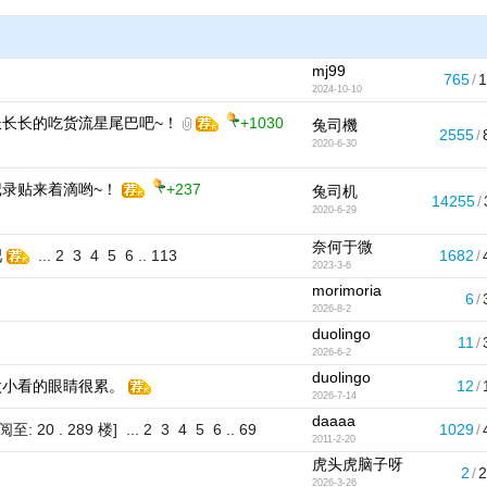
mj99
2
765
/
2024-10-10
长长的吃货流星尾巴吧~！
+1030
兔司機
2555
/
2020-6-30
录贴来着滴哟~！
+237
兔司机
14255
/
2020-6-29
奈何于微
吧
...
2
3
4
5
6
..
113
1682
/
2023-3-6
morimoria
6
/
2026-8-2
duolingo
11
/
2026-6-2
duolingo
太小看的眼睛很累。
12
/
2026-7-14
daaaa
 阅至: 20 . 289 楼]
...
2
3
4
5
6
..
69
1029
/
2011-2-20
虎头虎脑子呀
2
/
2026-3-26