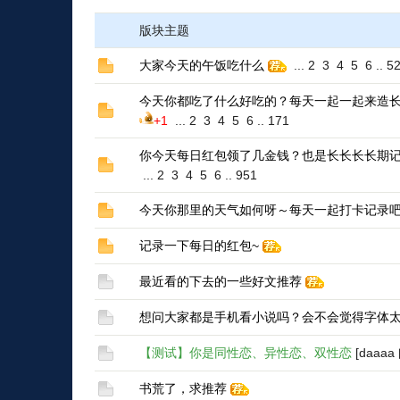
版块主题
大家今天的午饭吃什么
...
2
3
4
5
6
..
5
今天你都吃了什么好吃的？每天一起一起来造长
+1
...
2
3
4
5
6
..
171
你今天每日红包领了几金钱？也是长长长长期记
...
2
3
4
5
6
..
951
今天你那里的天气如何呀～每天一起打卡记录
记录一下每日的红包~
最近看的下去的一些好文推荐
想问大家都是手机看小说吗？会不会觉得字体
【测试】你是同性恋、异性恋、双性恋
[daaaa
书荒了，求推荐