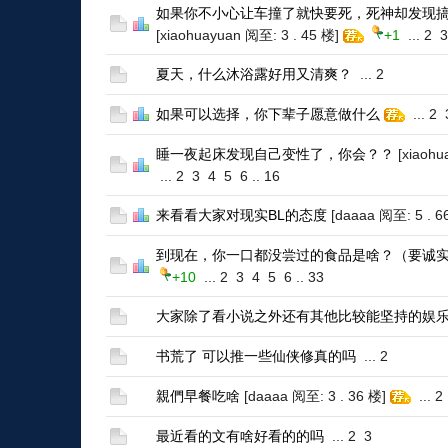
如果你不小心让车撞了就快要死，死神却发现
[xiaohuayuan 阅至: 3 . 45 楼]
+1
...
2
3
夏天，什么沐浴露好用又清爽？
...
2
如果可以选择，你下辈子愿意做什么
...
2
睡一夜起床发现自己变性了，你会？？
[xiaohu
...
2
3
4
5
6
..
16
来看看大家对现实BL的态度
[daaaa 阅至: 5 . 6
到现在，你一口都没尝过的食品是啥？（要诚
+10
...
2
3
4
5
6
..
33
大家除了看小说之外还有其他比较能坚持的娱
书荒了 可以推一些仙侠修真的吗
...
2
親們早餐吃啥
[daaaa 阅至: 3 . 36 楼]
...
2
最近看的文有啥好看的的吗
...
2
3