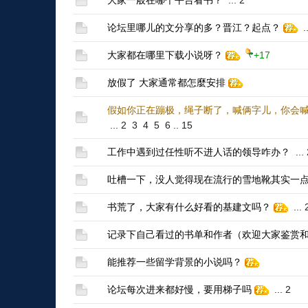
大家一般在哪个平台看书？
...
2
论坛里哪儿的文分享的多？晋江？起点？
..
大家都在哪里下载小说呀？
+17
放假了 大家通常都怎麼安排
假如你正在蹦极，绳子断了，喊俩字儿，你会
...
2
3
4
5
6
..
15
工作中遇到过任性听不进人话的领导咋办？
...
吐槽一下，没人觉得现在流行的雪地靴其实一
书荒了，大家有什么好看的基建文吗？
...
记录下自己看过的书单和作者（欢迎大家鉴赏
能推荐一些留学背景的小说吗？
论坛每次进来都好慢，要用梯子吗
...
2