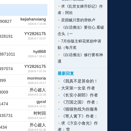
求《乱世女婢升职记》作
者：阿欣
kejiahanxiang
卖国贼川普的滑铁卢
190827
2026-8-7 10:09
《白话佛法》要住心,看破
YY2826175
念头（一
828191
2026-8-7 10:07
7月份版主鲜花奖励申请
贴（每月奖
hyt868
3871011
《白话佛法》修行要有神
2026-8-7 09:41
通
YY2826175
497074
2026-8-7 07:54
最新回复
morimoria
399
《我真不是算命的！
2026-8-6 23:17
大宋第一女皇 作者
开心超人
3009
《长安小厨郎》作者
2026-8-6 22:28
gycsl
《万国之国》 作者：
1474
2026-8-6 10:22
《猫猫热线为你服务
时时回
435731
《寄人篱下》作者：
2026-8-6 04:47
求《汴京小食光》作
开心超人
2434
者：雪
2026-8-6 02:38