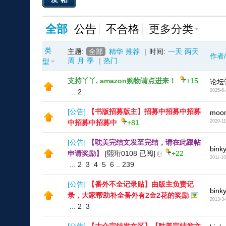
全部
公告
不合格
更多分类
类
主题:
全部
精华
推荐
|
时间:
一天
两天
作者
周
月
季
|
热门
型
支持丫丫, amazon购物请点进来！
+15
论坛
...
2
2025-6-
[
公告
]
【书版招募版主】招募中招募中招募
moon
中招募中招募中
+81
2020-11
[
公告
]
【耽美完结文发至完结，请在此跟帖
bink
申请奖励】
[熙珩0108 已阅]
+22
2011-10
...
2
3
4
5
6
..
239
[
公告
]
【番外不全记录贴】由版主负责记
bink
录，大家帮助补全番外有2金2花的奖励
2013-3-
...
2
3