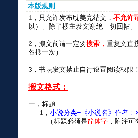
本版规则
1，只允许发布耽美完结文，
不允许
以）。除了楼主发文谢绝一切回帖。
2，搬文前请一定要
搜索，
重复文直
各搜一次）
3，书坛发文禁止自行设置阅读权限
搬文格式：
一，标题
1，
小说分类+《小说名》作者：
（标题必须是
简体字
，附注可