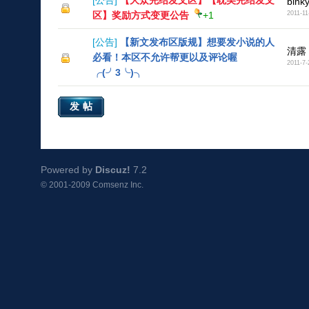
[
公告
]
【大众完结发文区】【耽美完结发文
bink
区】奖励方式变更公告
+1
2011-11
[
公告
]
【新文发布区版规】想要发小说的人
清露
必看！本区不允许帮更以及评论喔
2011-7-
╭(╯3╰)╮
发帖
Powered by
Discuz!
7.2
© 2001-2009
Comsenz Inc.