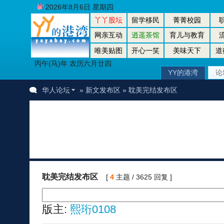
2026年8月6日 星期四
丫丫股坛
留学移民
菁菁校园
网亲互动
逍遥茶馆
育儿与教育
唯美贴图
开心一笑
美味天下
道
丙午(马)年 农历六月廿四
YY的港湾
论
华人论坛
»
新文发布区
» 耽美完结发布区
耽美完结发布区
[
4
主题 / 3625 回复 ]
版主:
熙珩0108