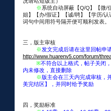
况请站短版主）
※
系统自动屏蔽【Q/Q】【微/
姐】【办/假证】【诚/聘】【学历/认
词句中间用符号隔开便可顺利发表。
三，版主审核
※
发文完成后请在这里回帖申
http://www.huarenv5.com/forum/thre
※
不符合以上格式，帖子关闭，
内未修改，直接删除
※
版主会在三天内完成审核，
美完结区】，并同时给予奖励
四，奖励标准