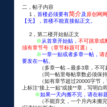
二，帖子内容
简介
1，
首楼必须要有
及
原创网
【无】，首楼不能直接贴正文。
2，第二楼开始贴正文
※
从首章开始贴，
不可跳章或
须有章节号（章节标题可選）。
※
一章一贴或者多章一帖，
请
要发在一帖。
（多章一帖→最多3章，不可
（同一帖里每帖章数必须保持
（如有章节超过20000字节，
上标注“接上一贴”或接**章，写明白
※
如果一天内搬不完，请在标
（不能弃文，一个月内未搬完，