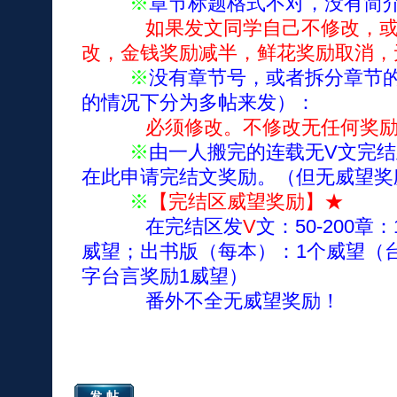
※
章节标题格式不对，没有简
如果发文同学自己不修改，
改，金钱奖励减半，鲜花奖励取消，
※
没有章节号，或者拆分章节
的情况下分为多帖来发）：
必须修改。不修改无任何奖
※
由一人搬完的连载无V文完
在此申请完结文奖励。（但无威望奖
※
【完结区威望奖励】★
在完结区发
V
文：50-200章
威望；出书版（每本）：1个威望（
字台言奖励1威望）
番外不全无威望奖励！
发帖