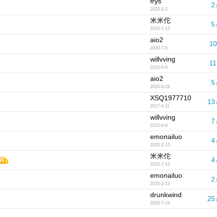
frys
2
2023-5-2
米米佗
5
2022-7-12
aio2
10
2020-7-5
willvving
11
2022-6-9
aio2
5
2020-6-28
XSQ1977710
13
2017-4-11
willvving
7
2022-6-9
emonailuo
4
2025-2-15
米米佗
4
2022-7-12
emonailuo
2
2025-2-12
drunkwind
25
2018-7-24