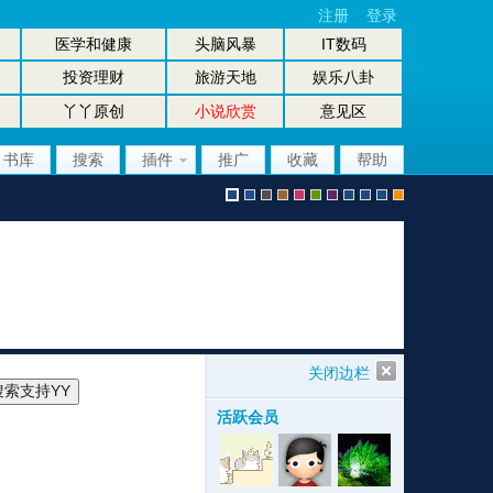
注册
登录
医学和健康
头脑风暴
IT数码
投资理财
旅游天地
娱乐八卦
丫丫原创
小说欣赏
意见区
书库
搜索
插件
推广
收藏
帮助
默
b
g
b
p
g
p
股
放
股
手
认
l
r
r
i
r
u
坛
大
坛
机
关闭边栏
活跃会员
风
u
a
o
n
e
r
风
镜
办
版