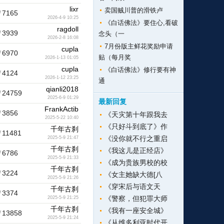
lixr
卖国贼川普的滑铁卢
/
7165
2026-4-9 10:25
《白话佛法》要住心,看破
ragdoll
/
3939
念头（一
2026-2-8 16:08
7月份版主鲜花奖励申请
cupla
/
6970
贴（每月奖
2026-1-13 01:05
cupla
《白话佛法》修行要有神
/
4124
2026-1-12 23:25
通
qianli2018
/
24759
2025-6-9 01:29
最新回复
FrankActib
/
3856
《天灾第十年跟我去
2025-5-22 10:40
《只好斗到底了》作
千年古刹
/
11481
《没你就不行之重启
2025-5-9 21:47
千年古刹
《我这儿是正经店》
/
6786
2025-5-9 21:33
《成为贵族男校的校
千年古刹
/
3224
《女主她缺大德[八
2025-5-9 21:26
《穿宋后与语文天
千年古刹
/
3374
《警察，但犯罪大师
2025-5-9 21:25
千年古刹
《我有一座安全城》
/
13858
2025-5-9 21:24
《从维多利亚时代开