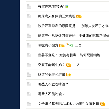
有空你就“转转头”
糖尿病人身体的三大表现
秋后严重掉发的原因竟是......别等头发没了才
健康养生从吃饭习惯开始！不健康的吃饭习惯
喉咙痛小偏方
+2
...
2
烂姜不宜吃： 烂姜有极毒，能坏死肝细胞
空腹不能喝牛奶？
...
2
肠道的保养和维修
哪些人不宜吃啤酒？
哪些人不能吃糖？
女子坚持每天喝八杯水，结果引发盲眼病
..