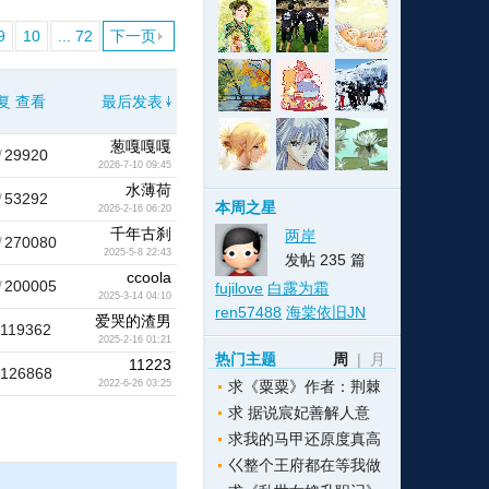
9
10
... 72
下一页
格
e
y
w
k
e
p
格
版
公
复
查看
最后发表
葱嘎嘎嘎
/
29920
2026-7-10 09:45
水薄荷
n
n
l
室
/
53292
本周之星
2026-2-16 06:20
千年古刹
两岸
/
270080
2025-5-8 22:43
发帖 235 篇
ccoola
/
200005
fujilove
白露为霜
2025-3-14 04:10
e
版
ren57488
海棠依旧JN
爱哭的渣男
119362
2025-2-16 01:21
热门主题
周
|
月
11223
126868
求《粟粟》作者：荆棘
2022-6-26 03:25
求 据说宸妃善解人意
求我的马甲还原度真高
巜整个王府都在等我做