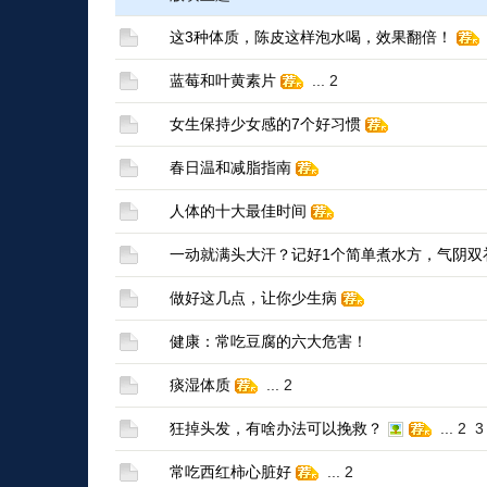
这3种体质，陈皮这样泡水喝，效果翻倍！
蓝莓和叶黄素片
...
2
女生保持少女感的7个好习惯
春日温和减脂指南
人体的十大最佳时间
一动就满头大汗？记好1个简单煮水方，气阴双
做好这几点，让你少生病
健康：常吃豆腐的六大危害！
痰湿体质
...
2
狂掉头发，有啥办法可以挽救？
...
2
3
常吃西红柿心脏好
...
2