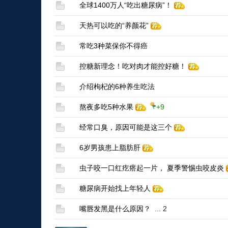
全球1400万人“吃出糖尿病”！
天热可以吃的“养颜花”
常吃3种菜保你不得癌
控糖新理念！吃对肉才能控好糖！
介绍枸杞的6种养生吃法
熬夜多吃5种水果
+9
经常口臭，原因可能是这三个
6岁男孩患上脂肪肝
虫子咬一口红疙瘩起一片， 夏季警惕虫咬皮炎
糖尿病开始找上年轻人
嘴唇发黑是什么原因？
...
2