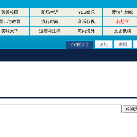
菁菁校园
职场生涯
YES娱乐
爱情与婚姻
育儿与教育
流行时尚
音乐影视
花想容
美味天下
道德与法律
海内海外
文史纵横
YY的港湾
论坛
家园