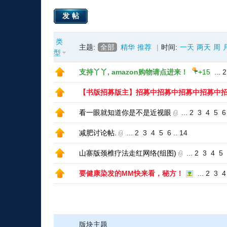
发帖
类
主题:
全部
精华
推荐
|
时间:
一天
两天
周
型
支持丫丫, amazon购物请点进来！
+15
...
2
【书版招募版主】招募中招募中招募中招募中
看一眼就知道你是不是近视眼
...
2
3
4
5
6
减肥讨论帖.
...
2
3
4
5
6
..
14
山寨版颈椎疗法走红网络(组图)
...
2
3
4
5
要健康染发的MM快来看，秘方！
...
2
3
4
版块主题