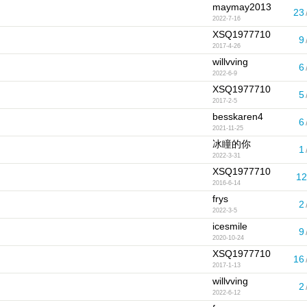
maymay2013
23
2022-7-16
XSQ1977710
9
2017-4-26
willvving
6
2022-6-9
XSQ1977710
5
2017-2-5
besskaren4
6
2021-11-25
冰瞳的你
1
2022-3-31
XSQ1977710
12
2016-6-14
frys
2
2022-3-5
icesmile
9
2020-10-24
XSQ1977710
16
2017-1-13
willvving
2
2022-6-12