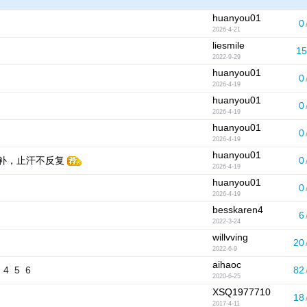
huanyou01
0
2026-4-21
liesmile
15
2022-9-29
huanyou01
0
2026-4-19
huanyou01
0
2026-4-19
huanyou01
0
2026-4-19
huanyou01
补，止汗不反复
0
2026-4-19
huanyou01
0
2026-4-19
besskaren4
6
2022-3-24
willvving
20
2022-6-9
aihaoc
4
5
6
82
2020-6-25
XSQ1977710
18
2017-4-11