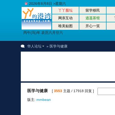
2026年8月8日 >星期六
丫丫股坛
留学移民
网亲互动
逍遥茶馆
唯美贴图
开心一笑
丙午(马)年 农历六月廿六
华人论坛
» 医学与健康
医学与健康
[
3553
主题 / 17918 回复 ]
版主:
mmbean