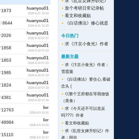
求《乱世女婢升职记》
huanyou01
发个考研日常记录帖
/
1873
2026-4-21 10:33
看文和收藏贴
huanyou01
/
8644
《白话佛法》修心就是
2026-4-21 10:25
huanyou01
/
2026
今日热门
2026-4-19 07:27
求《汴京小食光》作者
huanyou01
/
1858
2026-4-19 07:23
最新主题
huanyou01
/
1853
2026-4-19 07:22
求《汴京小食光》作者：
huanyou01
雪霞羹
/
1985
2026-4-19 07:19
《白话佛法》要住心,看破
huanyou01
/
1824
念头 (
2026-4-19 07:18
巜整个王府都在等我做饭
huanyou01
/
4381
（美食）
2026-4-19 07:16
lixr
求《今天还不可以造反
/
12763
2026-4-9 10:31
吗???》作者
lixr
/
48984
看文和收藏贴
2026-4-9 10:29
求《乱世女婢升职记》作
lixr
/
15110
者：阿欣
2026-4-9 10:27