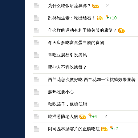
为什么吃饭后流鼻涕？
...
2
乱补维生素：吃出结石！
+10
什么样的运动有利于膝关节的康复？
冬天应多吃富含蛋白质的食物
常吃豆腐易引发痛风
哪些人不宜吃螃蟹？
西兰花怎么做好吃 西兰花加一宝抗癌效果显著
趁热吃要小心
秋吃茄子，低糖低脂
吃洋葱防老人病
+4
...
2
阿司匹林肠溶片的正确吃法
+2