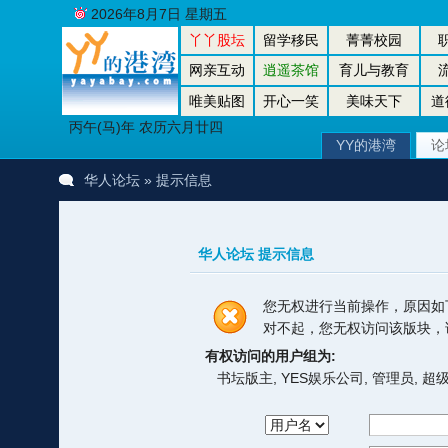
2026年8月7日 星期五
丫丫股坛
留学移民
菁菁校园
网亲互动
逍遥茶馆
育儿与教育
唯美贴图
开心一笑
美味天下
道
丙午(马)年 农历六月廿四
YY的港湾
论
华人论坛
» 提示信息
华人论坛 提示信息
您无权进行当前操作，原因如
对不起，您无权访问该版块，
有权访问的用户组为:
书坛版主, YES娱乐公司, 管理员, 超级