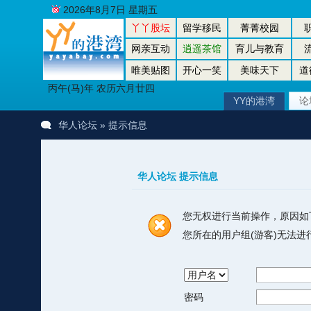
2026年8月7日 星期五
丫丫股坛
留学移民
菁菁校园
网亲互动
逍遥茶馆
育儿与教育
唯美贴图
开心一笑
美味天下
道
丙午(马)年 农历六月廿四
YY的港湾
论
华人论坛
» 提示信息
华人论坛 提示信息
您无权进行当前操作，原因如
您所在的用户组(游客)无法
密码