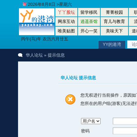
2026年8月8日 >星期六
丫丫股坛
留学移民
菁菁校园
网亲互动
逍遥茶馆
育儿与教育
唯美贴图
开心一笑
美味天下
道
丙午(马)年 农历六月廿五
YY的港湾
论
华人论坛
» 提示信息
华人论坛 提示信息
您无权进行当前操作，原因如
您所在的用户组(游客)无法
密码