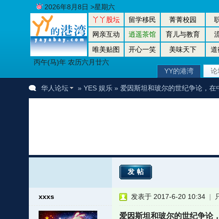
2026年8月8日 >星期六
丫丫股坛
留学移民
菁菁校园
网亲互动
逍遥茶馆
育儿与教育
唯美贴图
开心一笑
美味天下
道
丙午(马)年 农历六月廿六
YY的港湾
论
华人论坛
»
YES 娱乐
» 爱因斯坦和玻尔的世纪争论，在
发帖
xxxs
发表于 2017-6-20 10:34
|
爱因斯坦和玻尔的世纪争论，