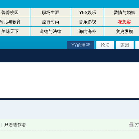
菁菁校园
职场生涯
YES娱乐
爱情与婚姻
育儿与教育
流行时尚
音乐影视
花想容
美味天下
道德与法律
海内海外
文史纵横
YY的港湾
论坛
家园
|
只看该作者