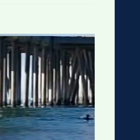
格
e
y
w
k
e
p
格
版
公
n
n
l
室
e
版