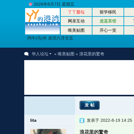
2026年8月7日 星期五
丫丫股坛
留学移民
网亲互动
逍遥茶馆
唯美贴图
开心一笑
丙午(马)年 农历六月廿五
华人论坛
»
唯美贴图
» 浪花里的驚奇
发帖
lita
发表于 2022-8-19 14:25
浪花里的驚奇