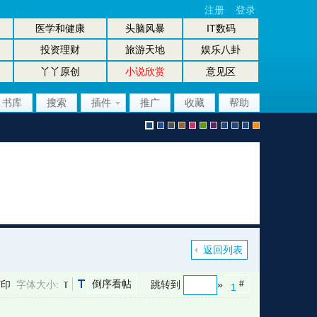
注册
登录
医学和健康
头脑风暴
IT数码
投资理财
旅游天地
娱乐八卦
丫丫原创
小说欣赏
意见区
书库
搜索
插件
推广
收藏
帮助
默
b
g
b
p
g
p
股
放
股
手
认
l
r
r
i
r
u
坛
大
坛
机
返回列表
倒序看帖
打印
字体大小:
跳转到
»
#
1
风
u
a
o
n
e
r
风
镜
办
版