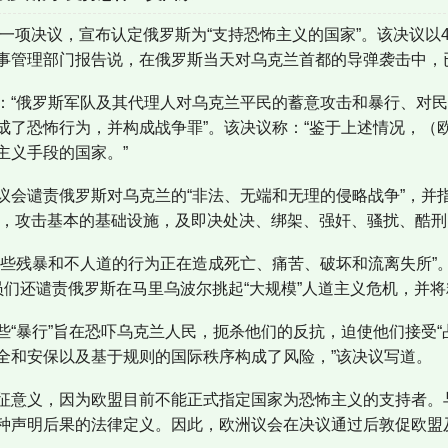
了一项决议，宣布认定俄罗斯为“支持恐怖主义的国家”。该决议以4
事管理部门报告说，在俄罗斯当天对乌克兰首都的导弹袭击中，已
：“俄罗斯军队及其代理人对乌克兰平民的蓄意攻击和暴行、对
成了恐怖行为，并构成战争罪”。该决议称：“鉴于上述情况，（
主义手段的国家。”
议会谴责俄罗斯对乌克兰的“非法、无端和无理的侵略战争”，并
”儿童，攻击基本的基础设施，及即决处决、绑架、强奸、骚扰、酷
这些残暴和不人道的行为正在造成死亡、痛苦、破坏和流离失所”
员们还谴责俄罗斯在马里乌波尔挑起“大规模”人道主义危机，并将
“暴行”旨在恐吓乌克兰人民，扼杀他们的反抗，迫使他们接受“
全和安保以及基于规则的国际秩序构成了风险，”该决议写道。
征意义，因为欧盟目前不能正式指定国家为恐怖主义的支持者。
种声明后果的法律定义。因此，欧洲议会在决议通过后敦促欧盟