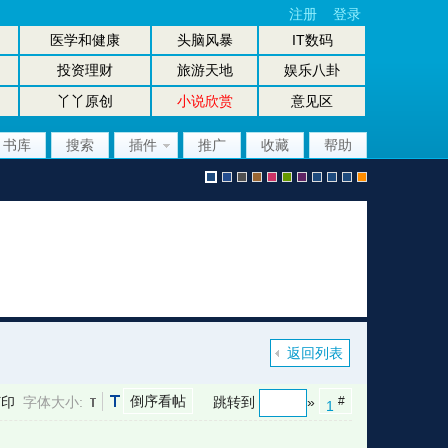
注册
登录
医学和健康
头脑风暴
IT数码
投资理财
旅游天地
娱乐八卦
丫丫原创
小说欣赏
意见区
书库
搜索
插件
推广
收藏
帮助
默
b
g
b
p
g
p
股
放
股
手
认
l
r
r
i
r
u
坛
大
坛
机
返回列表
倒序看帖
打印
字体大小:
跳转到
»
#
1
风
u
a
o
n
e
r
风
镜
办
版