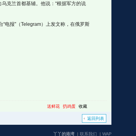
导弹飞向乌克兰首都基辅。他说：“根据军方的说
报”（Telegram）上发文称，在俄罗斯
送鲜花
扔鸡蛋
收藏
返回列表
丫丫的港湾
|
联系我们
|
WAP