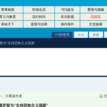
菁菁校园
职场生涯
YES娱乐
爱情与婚姻
育儿与教育
流行时尚
音乐影视
花想容
美味天下
道德与法律
海内海外
文史纵横
YY的港湾
论坛
家园
斯为“支持恐怖主义国家”
9
|
只看该作者
俄罗斯为“支持恐怖主义国家”