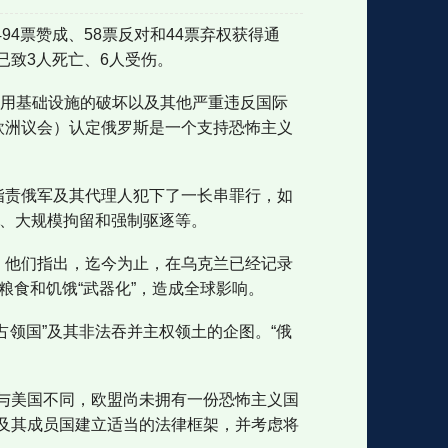
94票赞成、58票反对和44票弃权获得通
致3人死亡、6人受伤。
格
e
y
w
k
e
p
格
版
公
民用基础设施的破坏以及其他严重违反国际
欧洲议会）认定俄罗斯是一个支持恐怖主义
n
n
l
室
指责俄军及其代理人犯下了一长串罪行，如
刑、大规模拘留和强制驱逐等。
。他们指出，迄今为止，在乌克兰已经记录
e
版
粮食和饥饿“武器化”，造成全球影响。
占领国”及其非法吞并主权领土的企图。“俄
与美国不同，欧盟尚未拥有一份恐怖主义国
及其成员国建立适当的法律框架，并考虑将