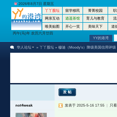
2026年8月7日 星期五
丫丫股坛
留学移民
菁菁校园
职
网亲互动
逍遥茶馆
育儿与教育
流
唯美贴图
开心一笑
美味天下
道
丙午(马)年 农历六月廿四
YY的港湾
华人论坛
»
丫丫股坛
» 穆迪（Moody's）降级美国信用评级 Aa
发帖
not4weak
发表于 2025-5-16 17:55
|
只