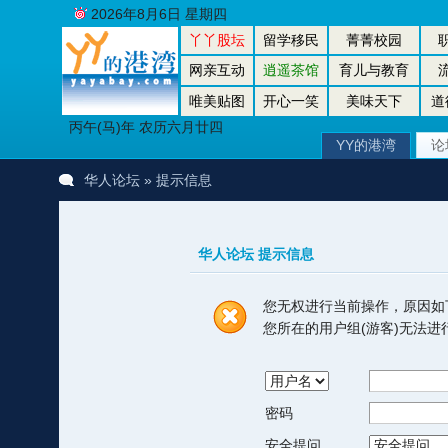
2026年8月6日 星期四
丫丫股坛
留学移民
菁菁校园
网亲互动
逍遥茶馆
育儿与教育
唯美贴图
开心一笑
美味天下
道
丙午(马)年 农历六月廿四
YY的港湾
论
华人论坛
» 提示信息
华人论坛 提示信息
您无权进行当前操作，原因如
您所在的用户组(游客)无法
密码
安全提问