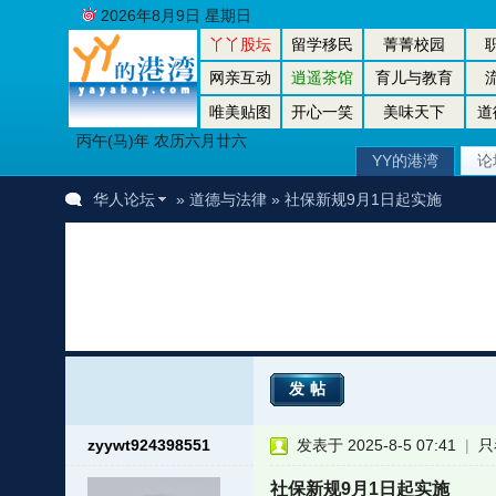
2026年8月9日 星期日
丫丫股坛
留学移民
菁菁校园
网亲互动
逍遥茶馆
育儿与教育
唯美贴图
开心一笑
美味天下
道
丙午(马)年 农历六月廿六
YY的港湾
论
华人论坛
»
道德与法律
» 社保新规9月1日起实施
发帖
zyywt924398551
发表于 2025-8-5 07:41
|
只
社保新规9月1日起实施