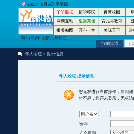
2026年8月6日 星期四
丫丫股坛
留学移民
菁菁校园
网亲互动
逍遥茶馆
育儿与教育
唯美贴图
开心一笑
美味天下
道
丙午(马)年 农历六月廿三
YY的港湾
论
华人论坛
» 提示信息
华人论坛 提示信息
您无权进行当前操作，原因如
对不起，您还未登录，无权访
密码
安全提问