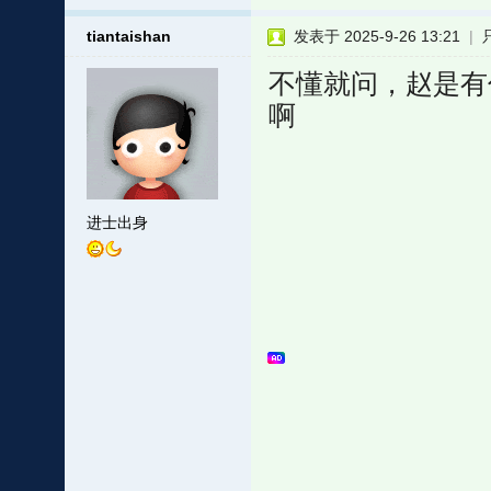
tiantaishan
发表于 2025-9-26 13:21
|
不懂就问，赵是有
啊
进士出身