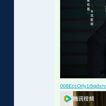
008EccOrly1i5qdxrv