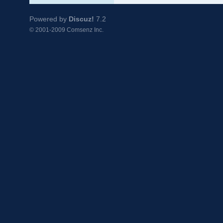
Powered by
Discuz!
7.2
© 2001-2009
Comsenz Inc.