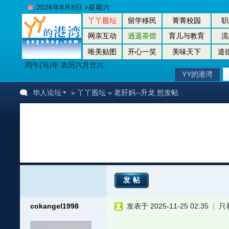
2026年8月8日 >星期六
丫丫股坛
留学移民
菁菁校园
职
网亲互动
逍遥茶馆
育儿与教育
流
唯美贴图
开心一笑
美味天下
道
丙午(马)年 农历六月廿六
YY的港湾
华人论坛
»
丫丫股坛
» 老肝妈--升龙 想发帖
发帖
cokangel1998
发表于 2025-11-25 02:35
|
只