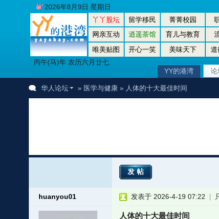
2026年8月9日 星期日
丫丫股坛
留学移民
菁菁校园
网亲互动
逍遥茶馆
育儿与教育
唯美贴图
开心一笑
美味天下
道
丙午(马)年 农历六月廿七
YY的港湾
论
华人论坛
»
医学与健康
» 人体的十大最佳时间
发帖
huanyou01
发表于 2026-4-19 07:22
|
人体的十大最佳时间