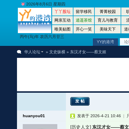
2026年8月6日 星期四
丫丫股坛
留学移民
菁菁校园
网亲互动
逍遥茶馆
育儿与教育
唯美贴图
开心一笑
美味天下
道
丙午(马)年 农历六月廿三
YY的港湾
论
华人论坛
»
文史纵横
» 东汉才女——蔡文姬
发帖
huanyou01
发表于 2026-4-21 10:46
|
[历史人文]
东汉才女——蔡文