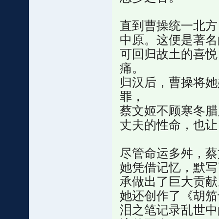
直到曹操统一北方
中原。这便是著名
可回归故土的喜悦
痛。
归汉后，曹操将她
罪，
蔡文姬不顾寒冬腊
丈夫的性命，也让
尽管命运多舛，蔡
她凭借记忆，默写
承做出了巨大贡献
她还创作了《胡笳
泪之笔记录乱世中