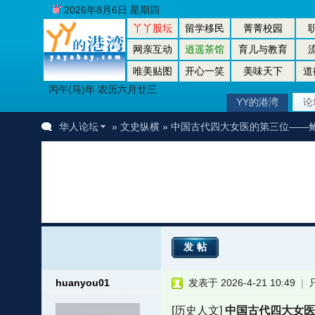
2026年8月6日 星期四
丫丫股坛
留学移民
菁菁校园
网亲互动
逍遥茶馆
育儿与教育
唯美贴图
开心一笑
美味天下
道
丙午(马)年 农历六月廿三
YY的港湾
论
华人论坛
»
文史纵横
» 中国古代四大女医的第三位——
发帖
huanyou01
发表于 2026-4-21 10:49
|
[历史人文]
中国古代四大女医