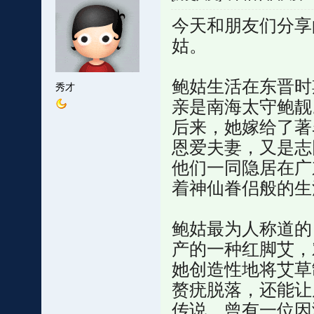
今天和朋友们分享
姑。
鲍姑生活在东晋时
秀才
亲是南海太守鲍靓
后来，她嫁给了著
恩爱夫妻，又是志
他们一同隐居在广
着神仙眷侣般的生
鲍姑最为人称道的
产的一种红脚艾，
她创造性地将艾草
赘疣脱落，还能让
传说，曾有一位因