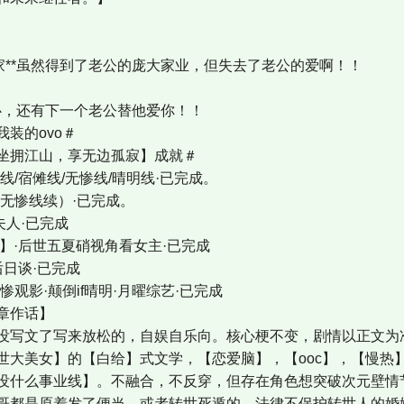
**虽然得到了老公的庞大家业，但失去了老公的爱啊！！
心，还有下一个老公替他爱你！！
装的ovo＃
拥江山，享无边孤寂】成就＃
宿傩线/无惨线/晴明线·已完成。
无惨线续）·已完成。
夫人·已完成
】·后世五夏硝视角看女主·已完成
日谈·已完成
影·颠倒if晴明·月曜综艺·已完成
章作话】
文了写来放松的，自娱自乐向。核心梗不变，剧情以正文为准
美女】的【白给】式文学，【恋爱脑】，【ooc】，【慢热
没什么事业线】。不融合，不反穿，但存在角色想突破次元壁情
都是原着发了便当，或者转世死遁的。法律不保护转世人的婚