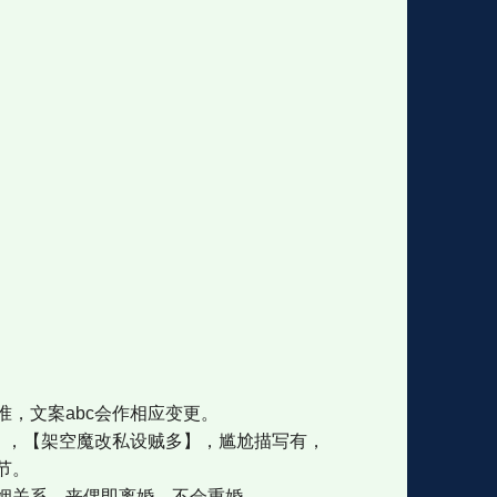
，文案abc会作相应变更。
】，【架空魔改私设贼多】，尴尬描写有，
节。
姻关系，丧偶即离婚，不会重婚。