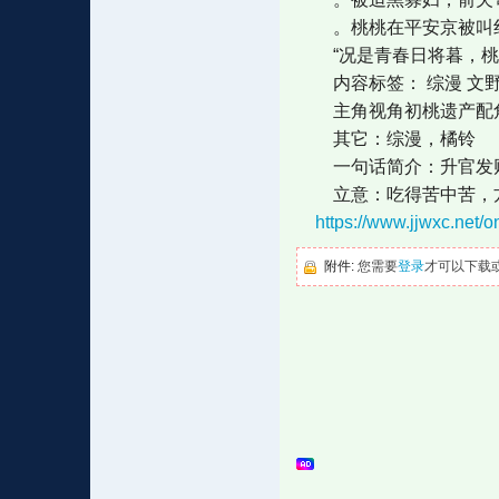
。桃桃在平安京被叫红
“况是青春日将暮，桃花
内容标签： 综漫 文野 
主角视角初桃遗产配角
其它：综漫，橘铃
一句话简介：升官发财
立意：吃得苦中苦，
https://www.jjwxc.net
附件:
您需要
登录
才可以下载