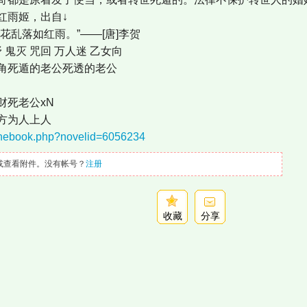
雨姬，出自↓
乱落如红雨。”——[唐]李贺
鬼灭 咒回 万人迷 乙女向
死遁的老公死透的老公
死老公xN
方为人上人
/onebook.php?novelid=6056234
或查看附件。没有帐号？
注册
收藏
分享