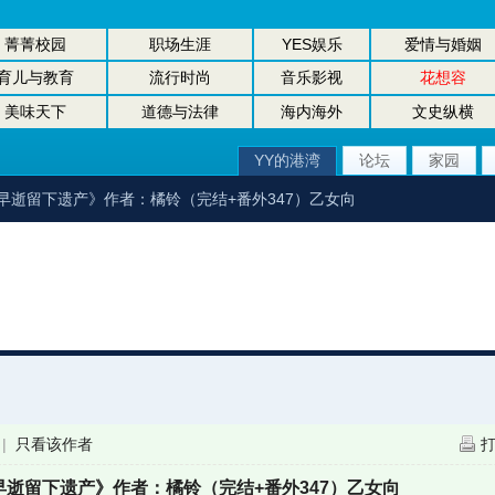
菁菁校园
职场生涯
YES娱乐
爱情与婚姻
育儿与教育
流行时尚
音乐影视
花想容
美味天下
道德与法律
海内海外
文史纵横
YY的港湾
论坛
家园
早逝留下遗产》作者：橘铃（完结+番外347）乙女向
|
只看该作者
逝留下遗产》作者：橘铃（完结+番外347）乙女向