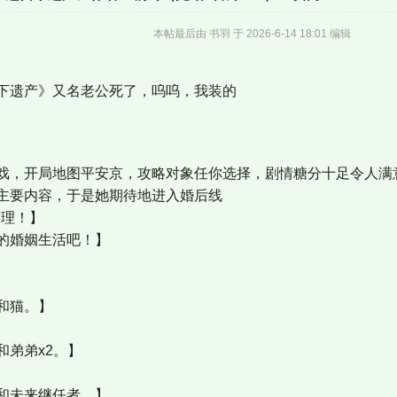
本帖最后由 书羽 于 2026-6-14 18:01 编辑
下遗产》又名老公死了，呜呜，我装的
，开局地图平安京，攻略对象任你选择，剧情糖分十足令人满
要内容，于是她期待地进入婚后线
理！】
婚姻生活吧！】
】
和猫。】
】
弟弟x2。】
】
未来继任者。】