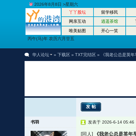
2026年8月8日 >星期六
丫丫股坛
留学移民
网亲互动
逍遥茶馆
唯美贴图
开心一笑
丙午(马)年 农历六月廿五
华人论坛
»
下载区
»
TXT完结区
» 《我老公总是英年
发帖
书羽
发表于 2026-6-14 05:46
[同人]
《我老公总是英年早