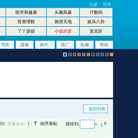
注册
登录
医学和健康
头脑风暴
IT数码
投资理财
旅游天地
娱乐八卦
丫丫原创
小说欣赏
意见区
书库
搜索
插件
推广
收藏
帮助
默
b
g
b
p
g
p
股
放
股
手
认
l
r
r
i
r
u
坛
大
坛
机
返回列表
倒序看帖
打印
字体大小:
跳转到
»
#
1
风
u
a
o
n
e
r
风
镜
办
版