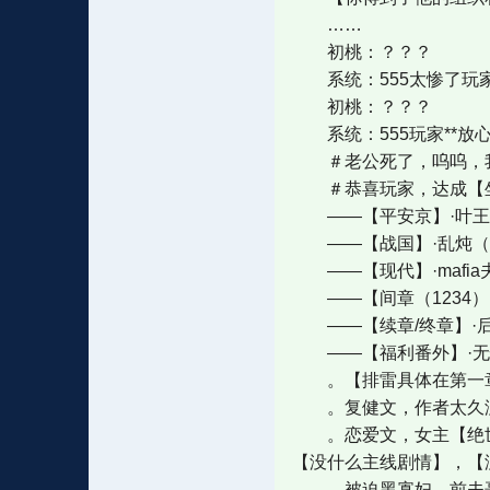
……
初桃：？？？
系统：555太惨了玩家
初桃：？？？
系统：555玩家**放
＃老公死了，呜呜，我
＃恭喜玩家，达成【坐
——【平安京】·叶王线/
——【战国】·乱炖（
——【现代】·mafia
——【间章（1234）
——【续章/终章】·后
——【福利番外】·无惨观
。【排雷具体在第一
。复健文，作者太久没写
。恋爱文，女主【绝世大
【没什么主线剧情】，【
。被迫黑寡妇，前夫哥