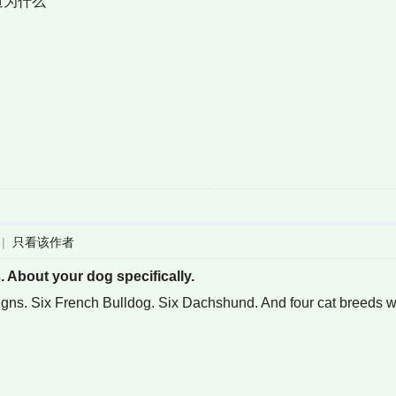
道为什么
|
只看该作者
. About your dog specifically.
igns. Six French Bulldog. Six Dachshund. And four cat breeds 