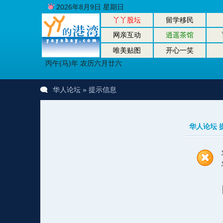
2026年8月9日 星期日
丫丫股坛
留学移民
网亲互动
逍遥茶馆
唯美贴图
开心一笑
丙午(马)年 农历六月廿六
华人论坛
» 提示信息
华人论坛 