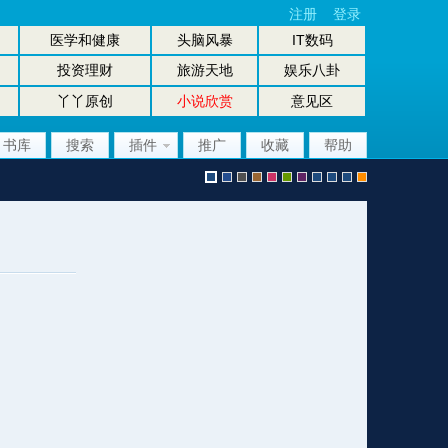
注册
登录
医学和健康
头脑风暴
IT数码
投资理财
旅游天地
娱乐八卦
丫丫原创
小说欣赏
意见区
书库
搜索
插件
推广
收藏
帮助
默
b
g
b
p
g
p
股
放
股
手
认
l
r
r
i
r
u
坛
大
坛
机
风
u
a
o
n
e
r
风
镜
办
版