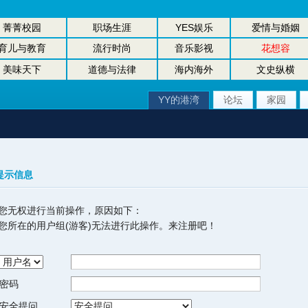
菁菁校园
职场生涯
YES娱乐
爱情与婚姻
育儿与教育
流行时尚
音乐影视
花想容
美味天下
道德与法律
海内海外
文史纵横
YY的港湾
论坛
家园
提示信息
您无权进行当前操作，原因如下：
您所在的用户组(游客)无法进行此操作。来注册吧！
密码
安全提问