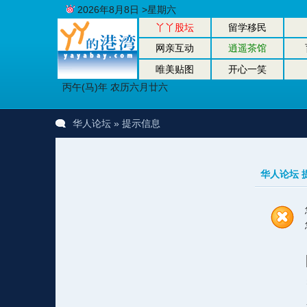
2026年8月8日 >星期六
丫丫股坛
留学移民
网亲互动
逍遥茶馆
唯美贴图
开心一笑
丙午(马)年 农历六月廿六
华人论坛
» 提示信息
华人论坛 