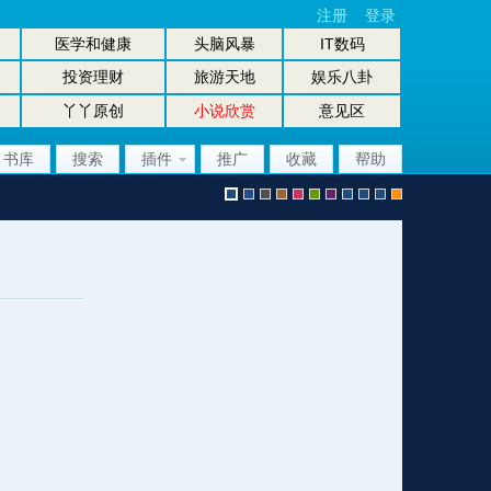
注册
登录
医学和健康
头脑风暴
IT数码
投资理财
旅游天地
娱乐八卦
丫丫原创
小说欣赏
意见区
书库
搜索
插件
推广
收藏
帮助
默
b
g
b
p
g
p
股
放
股
手
认
l
r
r
i
r
u
坛
大
坛
机
风
u
a
o
n
e
r
风
镜
办
版