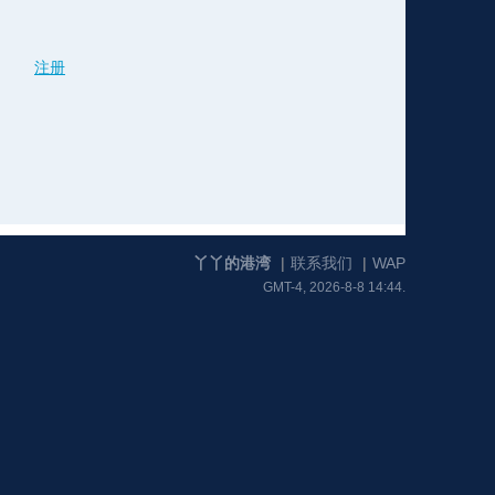
注册
格
e
y
w
k
e
p
格
版
公
n
n
l
室
丫丫的港湾
|
联系我们
|
WAP
GMT-4, 2026-8-8 14:44.
e
版